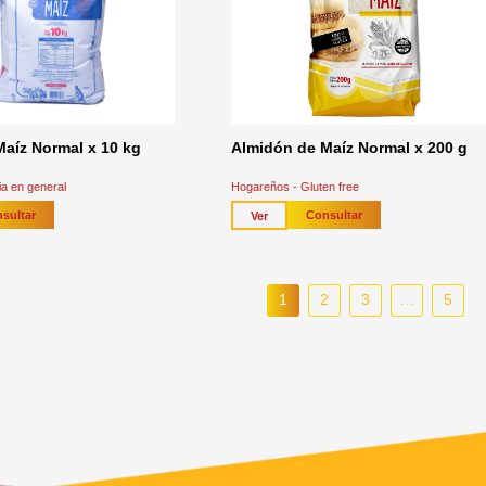
aíz Normal x 10 kg
Almidón de Maíz Normal x 200 g
cia en general
Hogareños - Gluten free
sultar
Consultar
Ver
1
2
3
…
5