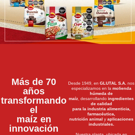
Más de 70
Desde 1949, en
GLUTAL S.A.
nos
años
especializamos en la
molienda
húmeda de
transformando
maíz
, desarrollando
ingredientes
de calidad
el
para la industria alimenticia,
farmacéutica,
maíz en
nutrición animal
y
aplicaciones
industriales.
innovación
Nuestra planta, ubicada en