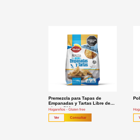
Premezcla para Tapas de
Pol
Empanadas y Tartas Libre de
gluten 500 g
Hogareños - Gluten free
Hoga
Consultar
Ver