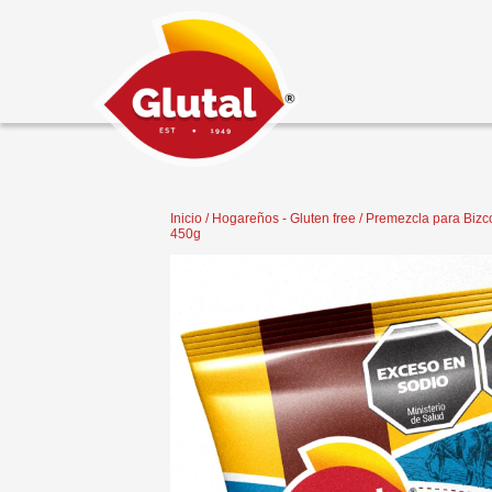
Inicio
/
Hogareños - Gluten free
/ Premezcla para Bizco
450g