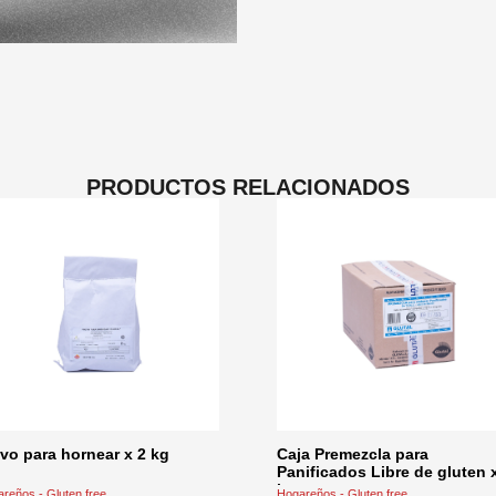
PRODUCTOS RELACIONADOS
vo para hornear x 2 kg
Caja Premezcla para
Panificados Libre de gluten 
kg
reños - Gluten free
Hogareños - Gluten free