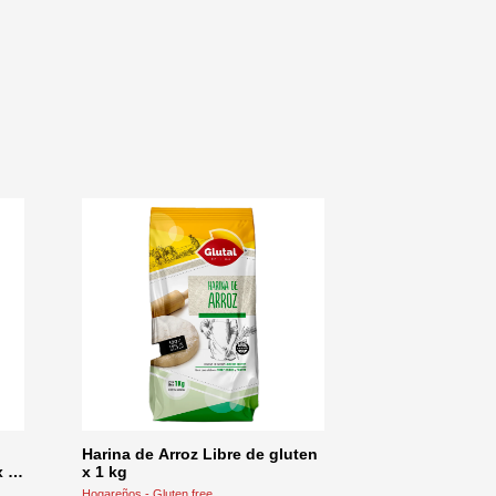
Harina de Arroz Libre de gluten
x 1
x 1 kg
Hogareños - Gluten free