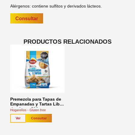
Alérgenos: contiene sulfitos y derivados lácteos.
Consultar
PRODUCTOS RELACIONADOS
Premezcla para Tapas de
Empanadas y Tartas Libre
de gluten 500 g
Hogareños - Gluten free
Consultar
Ver