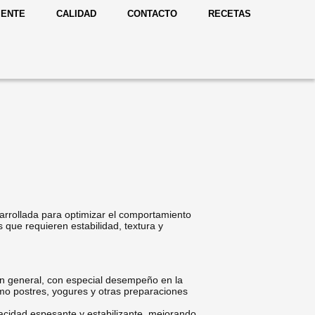
IENTE
CALIDAD
CONTACTO
RECETAS
rrollada para optimizar el comportamiento
s que requieren estabilidad, textura y
a en general, con especial desempeño en la
mo postres, yogures y otras preparaciones
acidad espesante y estabilizante, mejorando