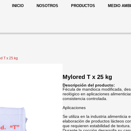
INICIO
NOSOTROS
PRODUCTOS
MEDIO AMB
d T x 25 kg
Mylored T x 25 kg
Descripción del producto:
Fécula de mandioca modificada, desa
reológico en aplicaciones alimenticia
consistencia controlada.
Aplicaciones
Se utiliza en la industria alimentici
elaboración de productos lácteos co
que requieren estabilidad de textura.
Durante la cocción desarrolla su cap