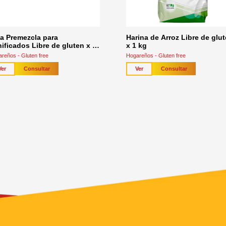
a Premezcla para
Harina de Arroz Libre de glu
ificados Libre de gluten x 1
x 1 kg
reños - Gluten free
Hogareños - Gluten free
Consultar
Consultar
Ver
Ver