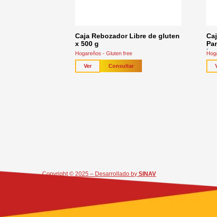
Caja Rebozador Libre de gluten
Caj
x 500 g
Pan
kg
Hogareños - Gluten free
Hoga
Consultar
Ver
Copyright © 2025 – Desarrollado by
SINAV