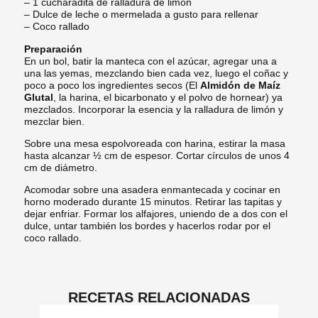
– 1 cucharadita de ralladura de limón
– Dulce de leche o mermelada a gusto para rellenar
– Coco rallado
Preparación
En un bol, batir la manteca con el azúcar, agregar una a
una las yemas, mezclando bien cada vez, luego el coñac y
poco a poco los ingredientes secos (El
Almidón de Maíz
Glutal
, la harina, el bicarbonato y el polvo de hornear) ya
mezclados. Incorporar la esencia y la ralladura de limón y
mezclar bien.
Sobre una mesa espolvoreada con harina, estirar la masa
hasta alcanzar ½ cm de espesor. Cortar círculos de unos 4
cm de diámetro.
Acomodar sobre una asadera enmantecada y cocinar en
horno moderado durante 15 minutos. Retirar las tapitas y
dejar enfriar. Formar los alfajores, uniendo de a dos con el
dulce, untar también los bordes y hacerlos rodar por el
coco rallado.
RECETAS RELACIONADAS