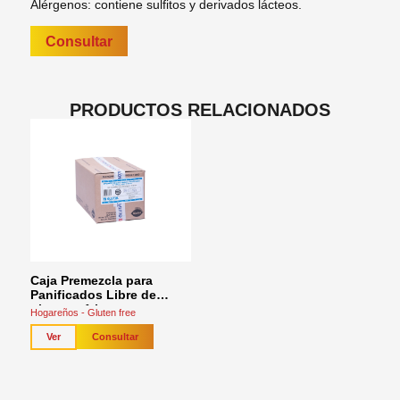
Alérgenos: contiene sulfitos y derivados lácteos.
Consultar
PRODUCTOS RELACIONADOS
Caja Premezcla para
Panificados Libre de
gluten x 1 kg
Hogareños - Gluten free
Consultar
Ver