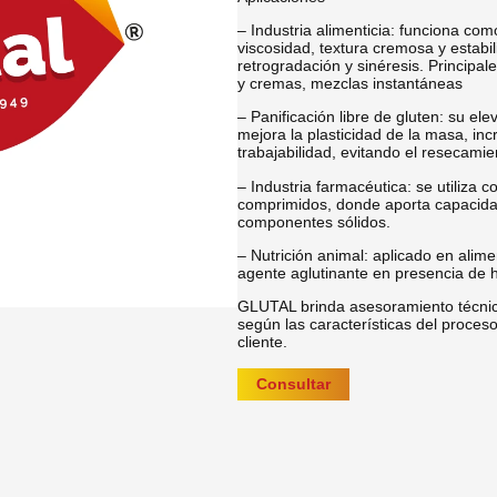
– Industria alimenticia: funciona com
viscosidad, textura cremosa y estab
retrogradación y sinéresis. Principa
y cremas, mezclas instantáneas
– Panificación libre de gluten: su e
mejora la plasticidad de la masa, in
trabajabilidad, evitando el resecami
– Industria farmacéutica: se utiliza 
comprimidos, donde aporta capacidad l
componentes sólidos.
– Nutrición animal: aplicado en ali
agente aglutinante en presencia de 
GLUTAL brinda asesoramiento técnico
según las características del proces
cliente.
Consultar