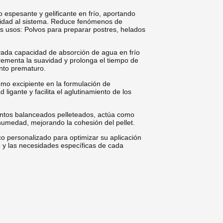
o espesante y gelificante en frío, aportando
ilidad al sistema. Reduce fenómenos de
les usos: Polvos para preparar postres, helados
levada capacidad de absorción de agua en frío
crementa la suavidad y prolonga el tiempo de
ento prematuro.
como excipiente en la formulación de
igante y facilita el aglutinamiento de los
mentos balanceados pelleteados, actúa como
humedad, mejorando la cohesión del pellet.
 personalizado para optimizar su aplicación
o y las necesidades específicas de cada