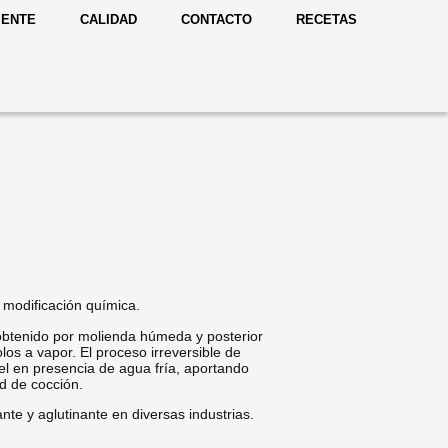
IENTE
CALIDAD
CONTACTO
RECETAS
 modificación química.
obtenido por molienda húmeda y posterior
os a vapor. El proceso irreversible de
gel en presencia de agua fría, aportando
d de cocción.
nte y aglutinante en diversas industrias.