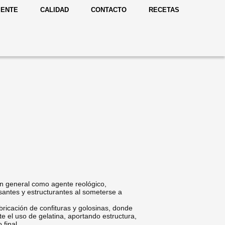
IENTE
CALIDAD
CONTACTO
RECETAS
a en general como agente reológico,
antes y estructurantes al someterse a
bricación de confituras y golosinas, donde
e el uso de gelatina, aportando estructura,
 final.