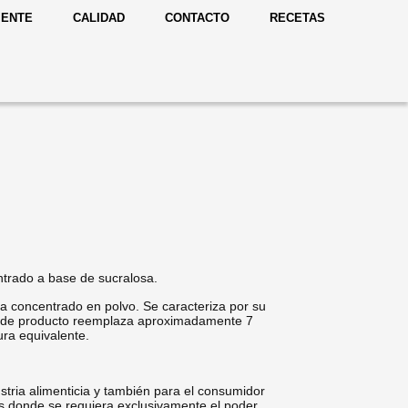
IENTE
CALIDAD
CONTACTO
RECETAS
trado a base de sucralosa.
a concentrado en polvo. Se caracteriza por su
kg de producto reemplaza aproximadamente 7
ra equivalente.
stria alimenticia y también para el consumidor
es donde se requiera exclusivamente el poder